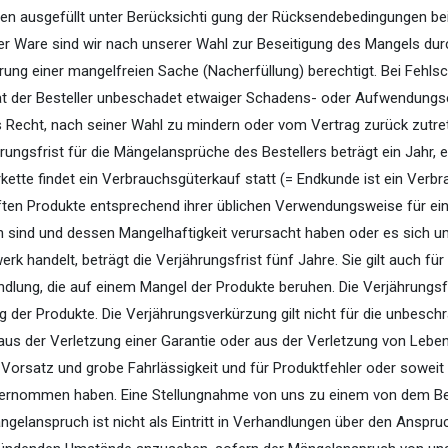
n ausgefüllt unter Berücksichti­ gung der Rücksendebedingungen be
der Ware sind wir nach unserer Wahl zur Beseitigung des Mangels d
rung einer mangelfreien Sache (Nacherfüllung) berechtigt. Bei Fehls
at der Besteller unbeschadet etwaiger Schadens- oder Aufwendung
 Recht, nach seiner Wahl zu mindern oder vom Vertrag zurück­ zutre
hrungsfrist für die Mängelansprüche des Bestellers beträgt ein Jahr,
rkette findet ein Verbrauchsgüterkauf statt (= Endkunde ist ein Verbr
ten Produkte entsprechend ihrer üblichen Verwendungsweise für ei
 sind und dessen Mangelhaftigkeit verursacht haben oder es sich u
rk handelt, beträgt die Verjährungsfrist fünf Jahre. Sie gilt auch f
ndlung, die auf einem Mangel der Produkte beruhen. Die Verjährungsfr
g der Produkte. Die Verjährungsverkürzung gilt nicht für die unbesc
aus der Verletzung einer Garantie oder aus der Verletzung von Leben
r Vorsatz und grobe Fahrlässigkeit und für Produktfehler oder soweit
bernommen haben. Eine Stellungnahme von uns zu einem von dem Bes
elanspruch ist nicht als Eintritt in Verhandlungen über den Anspru