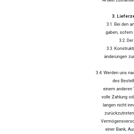
Artikel zustande
3. Lieferz
3.1. Bei den 
gaben, sofern 
3.2. De
3.3. Konstruk
änderungen zurü
3.4. Werden uns na
des Bestel
einem anderen V
volle Zahlung o
langen nicht in
zurückzutreten
Vermögensversch
einer Bank, A