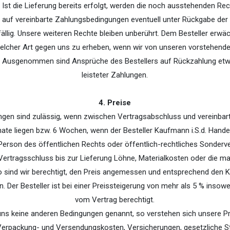
. Ist die Lieferung bereits erfolgt, werden die noch ausstehenden R
 auf vereinbarte Zahlungsbedingungen eventuell unter Rückgabe der
ällig. Unsere weiteren Rechte bleiben unberührt. Dem Besteller erwä
welcher Art gegen uns zu erheben, wenn wir von unseren vorstehend
 Ausgenommen sind Ansprüche des Bestellers auf Rückzahlung etw
leisteter Zahlungen.
4. Preise
ungen sind zulässig, wenn zwischen Vertragsabschluss und vereinbar
ate liegen bzw. 6 Wochen, wenn der Besteller Kaufmann i.S.d. Hand
e Person des öffentlichen Rechts oder öffentlich-rechtliches Sonderv
Vertragsschluss bis zur Lieferung Löhne, Materialkosten oder die m
o sind wir berechtigt, den Preis angemessen und entsprechend den 
 Der Besteller ist bei einer Preissteigerung von mehr als 5 % insowe
vom Vertrag berechtigt.
 uns keine anderen Bedingungen genannt, so verstehen sich unsere Pr
h Verpackung- und Versendungskosten, Versicherungen, gesetzliche St