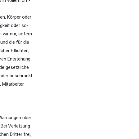
 in vollem Um-
ben, Körper oder
gkeit oder so-
 wir nur, sofern
und die für die
cher Pflichten,
eren Entstehung
de gesetzliche
 oder beschränkt
 Mitarbeiter,
e Warnungen über
Bei Verletzung
en Dritter frei,