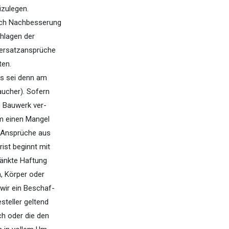
izulegen.
urch Nachbesserung
chlagen der
sersatzansprüche
ten.
 es sei denn am
aucher). Sofern
n Bauwerk ver-
m einen Mangel
ür Ansprüche aus
ist beginnt mit
hränkte Haftung
, Körper oder
 wir ein Beschaf-
teller geltend
ch oder die den