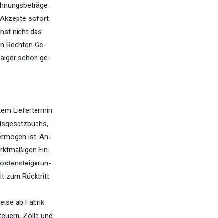
echnungsbeträge
 Akzepte sofort
chst nicht das
en Rechten Ge-
aiger schon ge-
tem Liefertermin
elsgesetzbuchs,
ermögen ist. Än-
arktmäßigen Ein-
Kostensteigerun-
it zum Rücktritt
eise ab Fabrik
euern, Zölle und