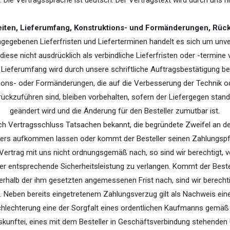
. Die Vertragssprache ist deutsch. Der Vertragstext wird durch uns n
eiten, Lieferumfang, Konstruktions- und Formänderungen, Rück
angegebenen Lieferfristen und Lieferterminen handelt es sich um unve
diese nicht ausdrücklich als verbindliche Lieferfristen oder -termine v
r Lieferumfang wird durch unsere schriftliche Auftragsbestätigung b
tions- oder Formänderungen, die auf die Verbesserung der Technik 
ckzuführen sind, bleiben vorbehalten, sofern der Liefergegen­ stand
geändert wird und die Änderung für den Besteller zumutbar ist.
ch Vertragsschluss Tatsachen bekannt, die begründete Zweifel an de
lers aufkommen lassen oder kommt der Besteller seinen Zahlungspf
ertrag mit uns nicht ordnungsgemäß nach, so sind wir berechtigt, v
der entsprechende Sicherheitsleistung zu verlangen. Kommt der Beste
nerhalb der ihm gesetzten angemessenen Frist nach, sind wir berecht
. Neben bereits eingetretenem Zahlungsverzug gilt als Nachweis ein
lechterung eine der Sorgfalt eines ordentlichen Kaufmanns gemäß e
uskunftei, eines mit dem Besteller in Geschäftsverbindung stehende