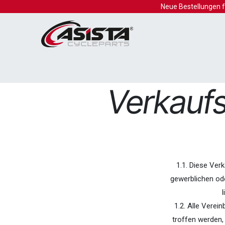
Zum Inhalt springen
Neue Bestellungen 
KLICKfix
UNIX
Norco
Mounty
Verkauf
1.1. Diese Ver
gewerblichen ode
1.2. Alle Vere
troffen werden, 