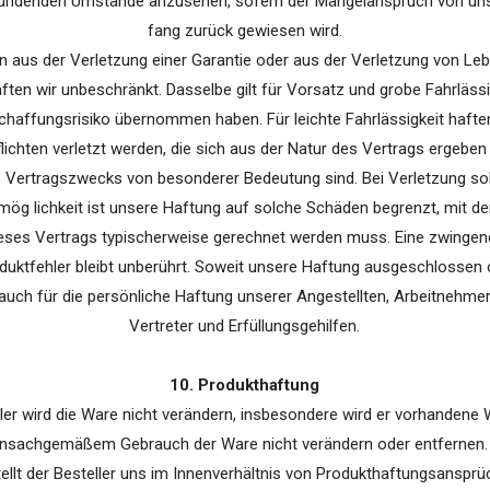
ündenden Umstände anzusehen, sofern der Mängelanspruch von uns
fang zurück­ gewiesen wird.
n aus der Verletzung einer Garantie oder aus der Verletzung von Le
ften wir unbeschränkt. Dasselbe gilt für Vorsatz und grobe Fahrlässi
schaffungsrisiko übernommen haben. Für leichte Fahrlässigkeit haften
lichten verletzt werden, die sich aus der Natur des Vertrags ergeben 
 Vertragszwecks von besonderer Bedeutung sind. Bei Verletzung sol
ög­ lichkeit ist unsere Haftung auf solche Schäden begrenzt, mit d
ses Vertrags typischerweise gerechnet werden muss. Eine zwingen
duktfehler bleibt unberührt. Soweit unsere Haftung ausgeschlossen
es auch für die persönliche Haftung unserer Angestellten, Arbeitnehmer,
Vertreter und Erfüllungsgehilfen.
10. Produkthaftung
ller wird die Ware nicht verändern, insbesondere wird er vorhanden
unsachgemäßem Gebrauch der Ware nicht verändern oder entfernen. 
stellt der Besteller uns im Innenverhältnis von Produkthaftungsansprüch