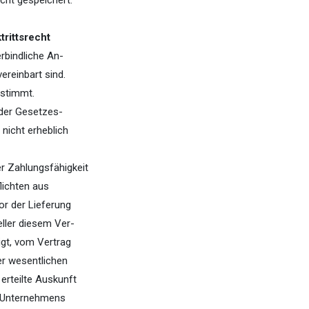
icht gespeichert.
trittsrecht
rbindliche An-
ereinbart sind.
estimmt.
oder Gesetzes-
 nicht erheblich
r Zahlungsfähigkeit
lichten aus
or der Lieferung
ller diesem Ver-
igt, vom Vertrag
er wesentlichen
rteilte Auskunft
n Unternehmens