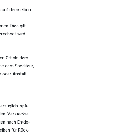
ch auf demselben
nen. Dies gilt
erechnet wird.
en Ort als dem
che dem Spediteur,
 oder Anstalt
erzüglich, spä-
den. Versteckte
gen nach Entde-
eiben für Rück-