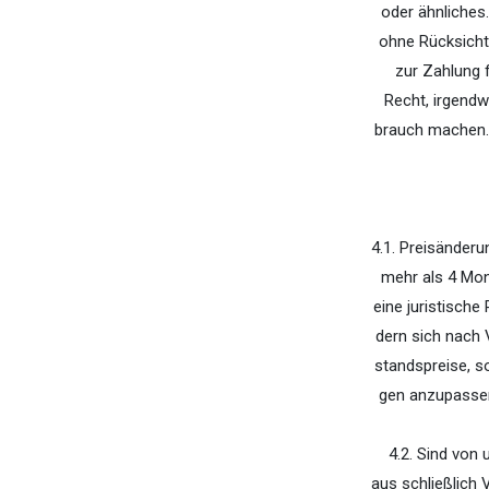
oder ähnliches
ohne Rücksicht
zur Zahlung f
Recht, irgend
brauch machen.
4.1. Preisänder
mehr als 4 Mon
eine juristisch
dern sich nach 
standspreise, s
gen anzupassen.
4.2. Sind von
aus­ schließlic