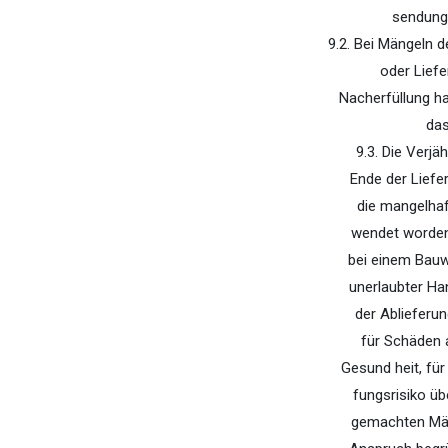
sendunge
9.2. Bei Mängeln 
oder Liefe
Nacherfüllung h
das
9.3. Die Verjä
Ende der Liefe
die mangelhaf
wendet worden
bei einem Bauwe
unerlaubter Ha
der Ablieferun
für Schäden 
Gesund­ heit, fü
fungsrisiko ü
gemachten Mäng